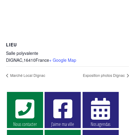
LIEU
Salle polyvalente
DIGNAC
,
16410
France
+ Google Map
Marché Local Dignac
Exposition photos Dignac
Nous contacter
J’aime ma ville
Nos agendas