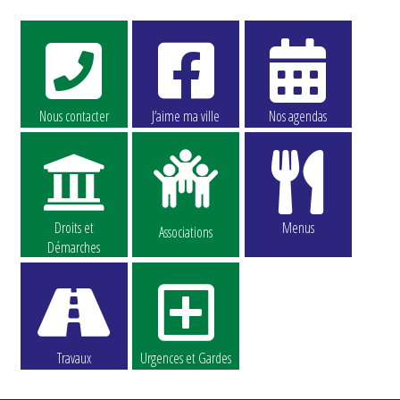
Nous contacter
J’aime ma ville
Nos agendas
Droits et
Menus
Associations
Démarches
Travaux
Urgences et Gardes