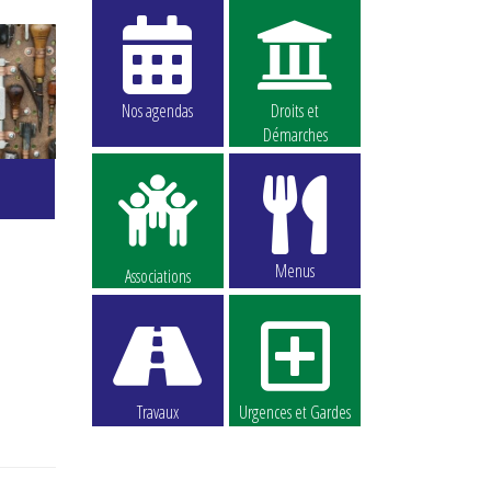
Nos agendas
Droits et
Démarches
Menus
Associations
Travaux
Urgences et Gardes