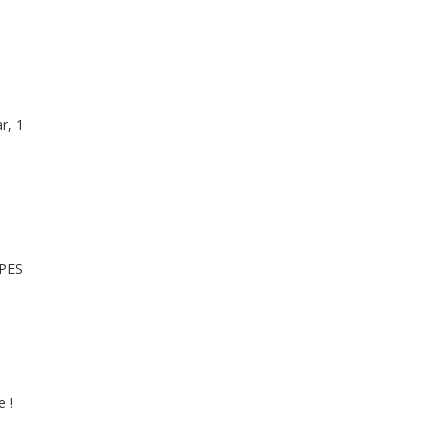
r, 1
EPES
 !