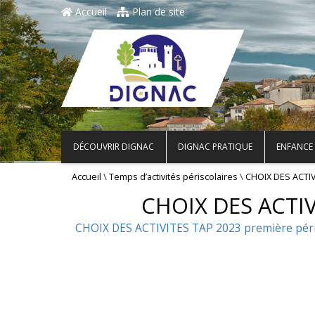
Accueil
Plan de site
DÉCOUVRIR DIGNAC
DIGNAC PRATIQUE
ENFANCE 
\
\
Accueil
Temps d’activités périscolaires
CHOIX DES ACTIV
CHOIX DES ACTIV
CHOIX DES ACTIVITES TAP 2023 première péri