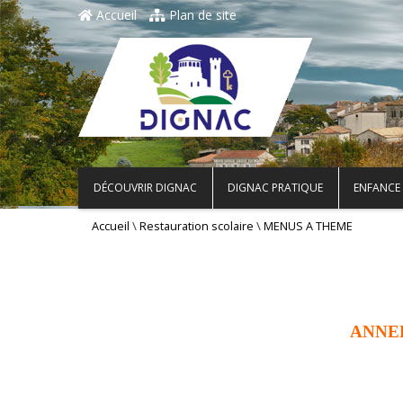
Accueil
Plan de site
DÉCOUVRIR DIGNAC
DIGNAC PRATIQUE
ENFANCE 
\
\
Accueil
Restauration scolaire
MENUS A THEME
ANNEE