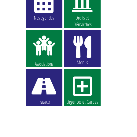
Nos agendas
Droits et
Démarches
Menus
Associations
Travaux
Urgences et Gardes