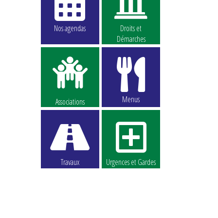
Nos agendas
Droits et
Démarches
Menus
Associations
Travaux
Urgences et Gardes