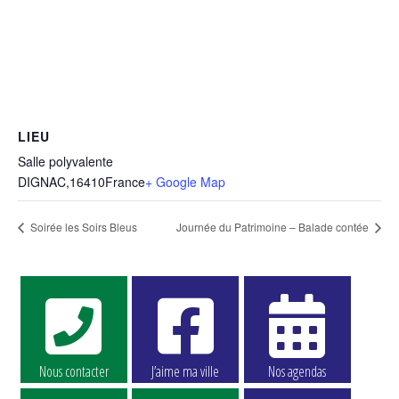
LIEU
Salle polyvalente
DIGNAC
,
16410
France
+ Google Map
Soirée les Soirs Bleus
Journée du Patrimoine – Balade contée
Nous contacter
J’aime ma ville
Nos agendas