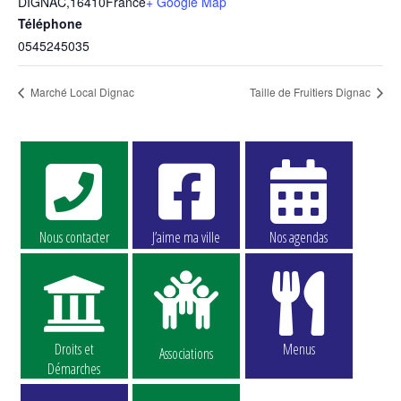
DIGNAC
,
16410
France
+ Google Map
Téléphone
0545245035
Marché Local Dignac
Taille de Fruitiers Dignac
Nous contacter
J’aime ma ville
Nos agendas
Droits et
Menus
Associations
Démarches