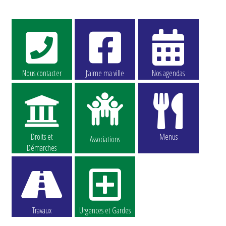
Nous contacter
J’aime ma ville
Nos agendas
Droits et
Menus
Associations
Démarches
Travaux
Urgences et Gardes