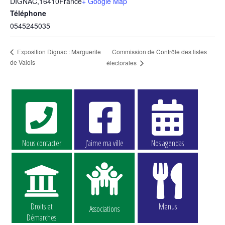
DIGNAC
,
16410
France
+ Google Map
Téléphone
0545245035
Commission de Contrôle des listes
Exposition Dignac : Marguerite
de Valois
électorales
Nous contacter
J’aime ma ville
Nos agendas
Droits et
Menus
Associations
Démarches