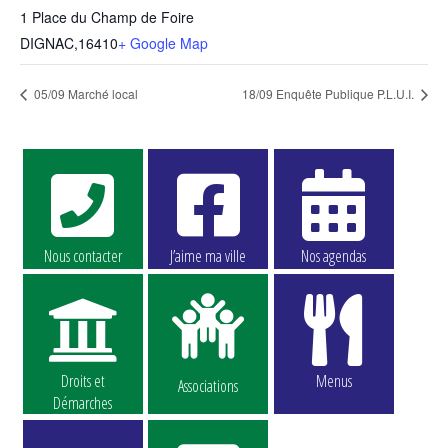
1 Place du Champ de Foire
DIGNAC
,
16410
+ Google Map
05/09 Marché local
18/09 Enquête Publique P.L.U.I.
Nous contacter
J’aime ma ville
Nos agendas
Droits et
Menus
Associations
Démarches