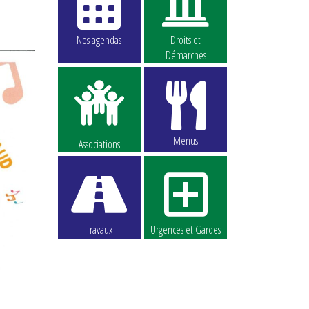
Nos agendas
Droits et
Démarches
Menus
Associations
Travaux
Urgences et Gardes