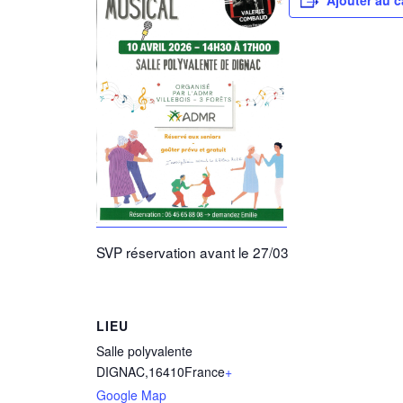
Ajouter au c
SVP réservation avant le 27/03
LIEU
Salle polyvalente
DIGNAC
,
16410
France
+
Google Map