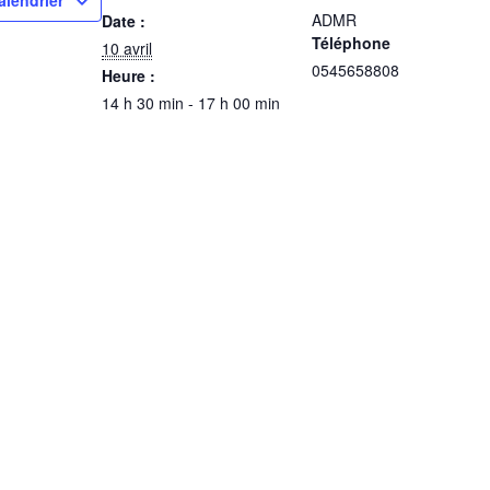
alendrier
ADMR
Date :
Téléphone
10 avril
0545658808
Heure :
14 h 30 min - 17 h 00 min