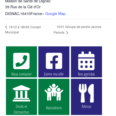
Maison de Santé de Dignac
39 Rue de la Clé d'Or
DIGNAC
,
16410
France
+ Google Map
10/01 Groupe de parole Jeunes
16/12 à 18h30 Conseil
Municipal
Parents
Nous contacter
J’aime ma ville
Nos agendas
Droits et
Menus
Associations
Démarches