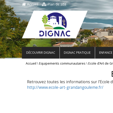
Accueil
Plan de site
DÉCOUVRIR DIGNAC
DIGNAC PRATIQUE
ENFANCE 
\
\
Accueil
Equipements communautaires
Ecole d’Art de
Retrouvez toutes les informations sur l’Ecole
http://www.ecole-art-grandangouleme.fr/