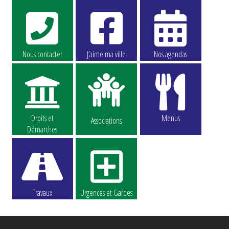
Nous contacter
J’aime ma ville
Nos agendas
Droits et
Menus
Associations
Démarches
Travaux
Urgences et Gardes