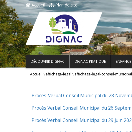
Accueil
Plan de site
DÉCOUVRIR DIGNAC
DIGNAC PRATIQUE
ENFANCE 
\
\
Accueil
affichage-legal
affichage-legal-conseil-municipal
Procès-Verbal Conseil Municipal du 28 Novem
Procès Verbal Conseil Municipal du 26 Septe
Procès Verbal Conseil Municipal du 29 Juin 20