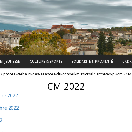
ET JEUNESSE
CULTURE & SPORTS
SOLIDARITÉ & PROXIMITÉ
CADRE
\
\
\
proces-verbaux-des-seances-du-conseil-municipal
archives-pv-cm
CM
CM 2022
bre 2022
mbre 2022
22